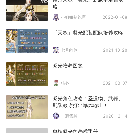
略
小姐姐别跑啊
2022-01-08
「天权」凝光配装配队培养攻略
七月的休
2021-10-28
凝光培养图鉴
猫冬
2021-08-07
凝光角色攻略！圣遗物、武器、
配队教你打出爆炸输出！
一瓶雪碧
2020-12-14
单核凝光的养成手册