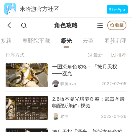
米哈游官方社区
打开App
角色攻略
多莉
鹿野院平藏
凝光
云堇
罗莎莉亚
排序方式
最新
推荐
一图流角色攻略：「掩月天权」
——凝光
嗔痴ovo
2022-07-05
2.6版本凝光培养图鉴：武器圣遗
物配队详解+视频
猫冬
2022-04-26
掩月天权「凝光」新版本角色攻