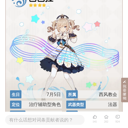
7月5日
西风教会
生日
所属
治疗辅助型角色
法器
定位
武器类型
金杯座
闪耀偶像
命之座
称号
有什么话想对词条贡献者说的？
141
202
924