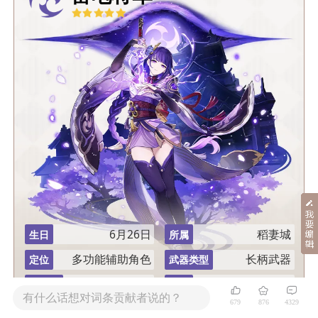
6月26日
稻妻城
生日
所属
多功能辅助角色
长柄武器
定位
武器类型
天下人座
一心净土
命之座
称号
有什么话想对词条贡献者说的？
679
876
4329