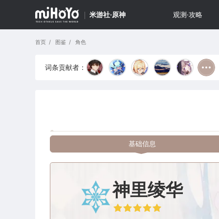
米游社·原神
观测·攻略
首页
图鉴
角色
词条贡献者：
基础信息
神里绫华