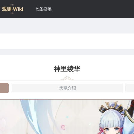
观测·Wiki
七圣召唤
神里绫华
天赋介绍