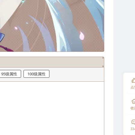
95级属性
100级属性
点
突破材料
收
33