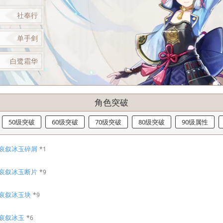
社奉行
单手剑
白鹭霜华
角色突破
50级突破
60级突破
70级突破
80级突破
90级属性
哀叙冰玉碎屑
*1
哀叙冰玉断片
*9
哀叙冰玉块
*9
哀叙冰玉
*6