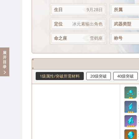
生日
9月28日
所属
定位
冰元素输出角色
武器类型
命之座
雪鹤座
称号
展
开
目
录
1级属性/突破所需材料
20级突破
40级突破