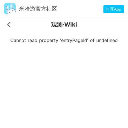
米哈游官方社区
打开App
观测·Wiki
Cannot read property 'entryPageId' of undefined