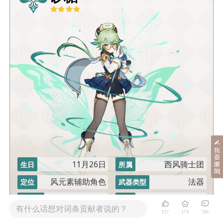
11月26日
西风骑士团
生日
所属
风元素辅助角色
法器
定位
武器类型
烧瓶座
无害甜度
命之座
称号
有什么话想对词条贡献者说的？
157
174
766